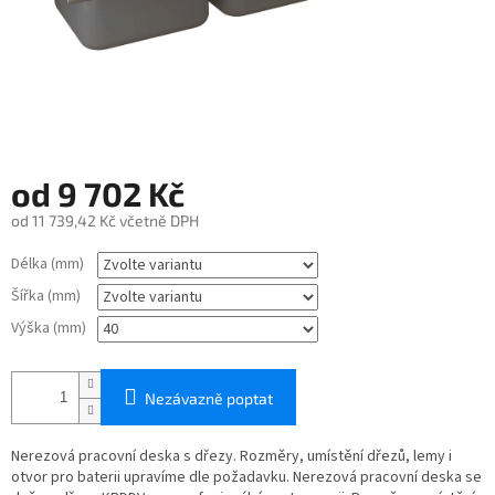
od
9 702 Kč
od
11 739,42 Kč
včetně DPH
Měrná
Délka (mm)
cena:
Šířka (mm)
Výška (mm)
Nezávazně poptat
Nerezová pracovní deska s dřezy. Rozměry, umístění dřezů, lemy i
otvor pro baterii upravíme dle požadavku. Nerezová pracovní deska se