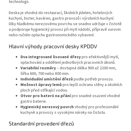
technologii.
Deska je vhodná do restaurací, školních jídelen, hotelových
kuchyní, bister, kaváren, gastro provozů i výrobních kuchyní.
Díky hladkému nerezovému povrchu se snadno udržuje v čistotě
a podporuje hygienický provoz při mytí nádobí, přípravě surovin
nebo ručním oplachu gastronomického vybavení.
Hlavní výhody pracovní desky KPDDV
Dva integrované lisované dřezy
pro efektivnější mytí,
oplachování a oddělení jednotlivých pracovních úkonů.
Variabilní rozměry
– dostupná délka 900 až 2200 mm,
šířka 600, 700 nebo 800 mm.
Individuální umístění dřezů
podle potřeb provozu.
Možnost úpravy lemů
pro lepší ochranu stěny a okolních
ploch před stříkající vodou.
Otvor pro baterii na přání
pro snadné osazení vhodné
gastro baterie.
Hygienický nerezový povrch
vhodný pro profesionální
kuchyně a provozy s vysokými nároky na čistotu.
Standardní provedení dřezů