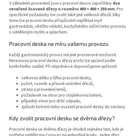
V základním provedení jsou v pracovní desce započítány
dva
vevařené lisované dřezy o rozměru 400 × 400 × 250 mm
. Pro
specifické požadavky lze zvolit také jiné velikosti dřezů. Díky
tomu lze pracovní desku přizpůsobit například mytí
gastronádob, většího nádobí, kuchyňského náčiní nebo provozu
s odděleným mytím a oplachem.
Pracovní deska na míru vašemu provozu
Každý gastronomický provoz má jiné prostorové možnosti.
Nerezovou pracovní desku s dřezy proto lze upravit podle
konkrétního zadání. Při objednávce doporučujeme upřesnit:
celkovou délku a šířku pracovní desky,
počet, rozměr a přesné umístění dřezů,
stranu a provedení lemů,
požadavek na otvor pro stojánkovou baterii,
případný otvor pro drtič odpadu,
způsob kotvení nebo osazení pracovní desky do sestavy.
Kdy zvolit pracovní desku se dvěma dřezy?
Pracovní deska se dvěma dřezy je vhodná zejména tam, kde je
potřeba oddělit mycí proces na jednotlivé kroky. Jeden dřez