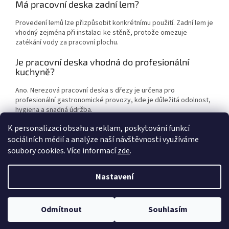
Má pracovní deska zadní lem?
Provedení lemů lze přizpůsobit konkrétnímu použití. Zadní lem je
vhodný zejména při instalaci ke stěně, protože omezuje
zatékání vody za pracovní plochu.
Je pracovní deska vhodná do profesionální
kuchyně?
Ano. Nerezová pracovní deska s dřezy je určena pro
profesionální gastronomické provozy, kde je důležitá odolnost,
hygiena a snadná údržba.
K personalizaci obsahu a reklam, poskytování funkcí
sociálních médií a analýze naší návštěvnosti využíváme
Z
soubory cookies. Více informací
zde
.
á
Vytvořil Shoptet
p
Nastavení
a
t
Copyright 2026
Gastronerez
. Všechna práva vyhrazena.
Upravit
í
Odmítnout
Souhlasím
nastavení cookies