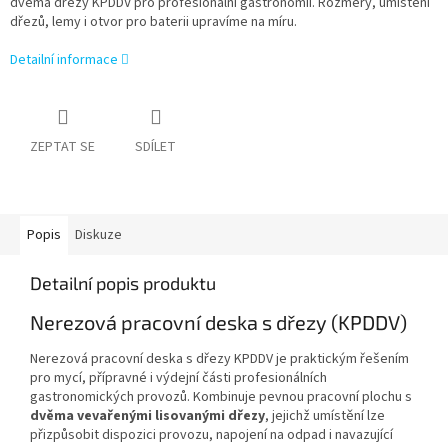
dvěma dřezy KPDDV pro profesionální gastronomii. Rozměry, umístění
dřezů, lemy i otvor pro baterii upravíme na míru.
Detailní informace
ZEPTAT SE
SDÍLET
Popis
Diskuze
Detailní popis produktu
Nerezová pracovní deska s dřezy (KPDDV)
Nerezová pracovní deska s dřezy KPDDV je praktickým řešením
pro mycí, přípravné i výdejní části profesionálních
gastronomických provozů. Kombinuje pevnou pracovní plochu s
dvěma vevařenými lisovanými dřezy
, jejichž umístění lze
přizpůsobit dispozici provozu, napojení na odpad i navazující