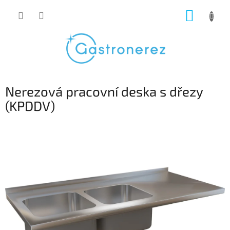
Přejít
NÁKUP
na
obsah
KOŠÍK
Nerezová pracovní deska s dřezy
(KPDDV)