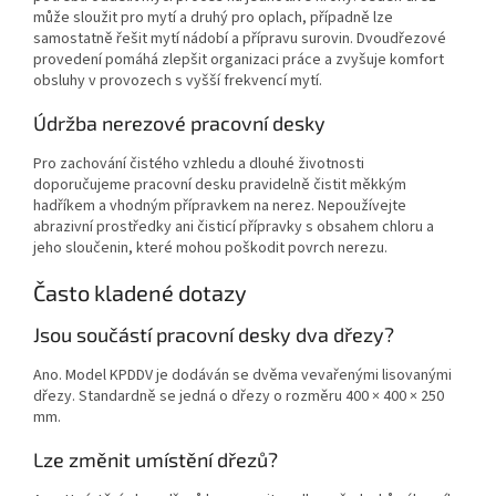
může sloužit pro mytí a druhý pro oplach, případně lze
samostatně řešit mytí nádobí a přípravu surovin. Dvoudřezové
provedení pomáhá zlepšit organizaci práce a zvyšuje komfort
obsluhy v provozech s vyšší frekvencí mytí.
Údržba nerezové pracovní desky
Pro zachování čistého vzhledu a dlouhé životnosti
doporučujeme pracovní desku pravidelně čistit měkkým
hadříkem a vhodným přípravkem na nerez. Nepoužívejte
abrazivní prostředky ani čisticí přípravky s obsahem chloru a
jeho sloučenin, které mohou poškodit povrch nerezu.
Často kladené dotazy
Jsou součástí pracovní desky dva dřezy?
Ano. Model KPDDV je dodáván se dvěma vevařenými lisovanými
dřezy. Standardně se jedná o dřezy o rozměru 400 × 400 × 250
mm.
Lze změnit umístění dřezů?