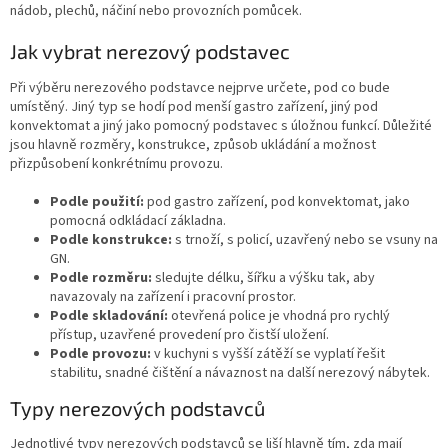
nádob, plechů, náčiní nebo provozních pomůcek.
Jak vybrat nerezový podstavec
Při výběru nerezového podstavce nejprve určete, pod co bude
umístěný. Jiný typ se hodí pod menší gastro zařízení, jiný pod
konvektomat a jiný jako pomocný podstavec s úložnou funkcí. Důležité
jsou hlavně rozměry, konstrukce, způsob ukládání a možnost
přizpůsobení konkrétnímu provozu.
Podle použití:
pod gastro zařízení, pod konvektomat, jako
pomocná odkládací základna.
Podle konstrukce:
s trnoží, s policí, uzavřený nebo se vsuny na
GN.
Podle rozměru:
sledujte délku, šířku a výšku tak, aby
navazovaly na zařízení i pracovní prostor.
Podle skladování:
otevřená police je vhodná pro rychlý
přístup, uzavřené provedení pro čistší uložení.
Podle provozu:
v kuchyni s vyšší zátěží se vyplatí řešit
stabilitu, snadné čištění a návaznost na další nerezový nábytek.
Typy nerezových podstavců
Jednotlivé typy nerezových podstavců se liší hlavně tím, zda mají