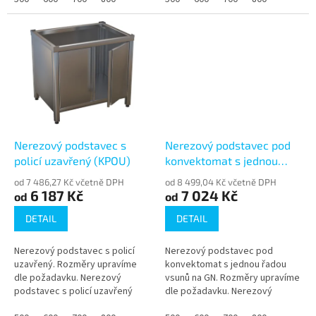
mm a možnost výroby...
police, výška 500 mm a...
Nerezový podstavec s
Nerezový podstavec pod
policí uzavřený (KPOU)
konvektomat s jednou
řadou vsunů (KPKJ)
od 7 486,27 Kč včetně DPH
od 8 499,04 Kč včetně DPH
6 187 Kč
7 024 Kč
od
od
DETAIL
DETAIL
Nerezový podstavec s policí
Nerezový podstavec pod
uzavřený. Rozměry upravíme
konvektomat s jednou řadou
dle požadavku. Nerezový
vsunů na GN. Rozměry upravíme
podstavec s policí uzavřený
dle požadavku. Nerezový
KPOU pro gastro provozy.
podstavec pod konvektomat