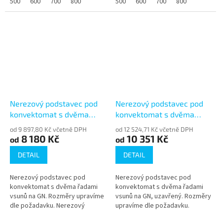
Výška 500 mm, volba délky i
500
600
700
800
KPKJ s jednou řadou 6 vsunů
500
600
700
800
šířky, možnost...
pro GN 1/1. Výška...
Nerezový podstavec pod
Nerezový podstavec pod
konvektomat s dvěma
konvektomat s dvěma
řadami vsunů (KPKV)
řadami vsunů, uzavřený
od 9 897,80 Kč včetně DPH
od 12 524,71 Kč včetně DPH
(KPKVU)
8 180 Kč
10 351 Kč
od
od
DETAIL
DETAIL
Nerezový podstavec pod
Nerezový podstavec pod
konvektomat s dvěma řadami
konvektomat s dvěma řadami
vsunů na GN. Rozměry upravíme
vsunů na GN, uzavřený. Rozměry
dle požadavku. Nerezový
upravíme dle požadavku.
podstavec pod konvektomat
Nerezový uzavřený podstavec