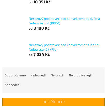
10 351 Kč
od
Nerezový podstavec pod konvektomat s dvěma
řadami vsunů (KPKV)
8 180 Kč
od
Nerezový podstavec pod konvektomat s jednou
řadou vsunů (KPKJ)
7 024 Kč
od
Ř
a
Doporučujeme
Nejlevnější
Nejdražší
Nejprodávanější
z
e
Abecedně
n
í
p
OTEVŘÍT FILTR
r