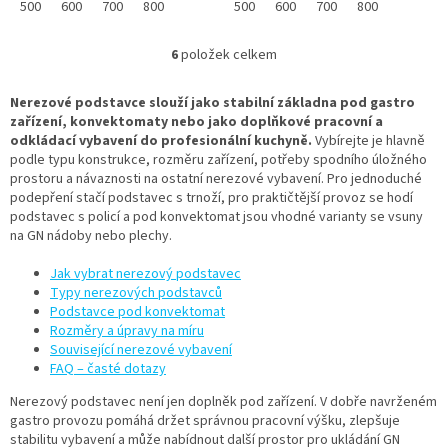
KPKV se dvěma řadami vsunů
500
600
700
800
pod konvektomat KPKVU se
500
600
700
800
pro GN 1/1 a...
dvěma řadami vsunů...
6
položek celkem
O
v
l
Nerezové podstavce slouží jako stabilní základna pod gastro
á
zařízení, konvektomaty nebo jako doplňkové pracovní a
d
odkládací vybavení do profesionální kuchyně.
Vybírejte je hlavně
a
podle typu konstrukce, rozměru zařízení, potřeby spodního úložného
c
prostoru a návaznosti na ostatní nerezové vybavení. Pro jednoduché
í
podepření stačí podstavec s trnoží, pro praktičtější provoz se hodí
p
podstavec s policí a pod konvektomat jsou vhodné varianty se vsuny
r
na GN nádoby nebo plechy.
v
k
Jak vybrat nerezový podstavec
y
Typy nerezových podstavců
v
Podstavce pod konvektomat
ý
Rozměry a úpravy na míru
p
Související nerezové vybavení
i
FAQ – časté dotazy
s
Nerezový podstavec není jen doplněk pod zařízení. V dobře navrženém
u
gastro provozu pomáhá držet správnou pracovní výšku, zlepšuje
stabilitu vybavení a může nabídnout další prostor pro ukládání GN