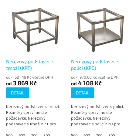
o
V
d
ý
u
p
k
i
t
s
ů
p
r
o
d
Nerezový podstavec s
Nerezový podstavec s
u
trnoží (KPT)
policí (KPO)
k
od 4 681,49 Kč včetně DPH
od 4 970,68 Kč včetně DPH
t
3 869 Kč
4 108 Kč
od
od
ů
DETAIL
DETAIL
Nerezový podstavec s trnoží.
Nerezový podstavec s policí.
Rozměry upravíme dle
Rozměry upravíme dle
požadavku. Nerezový
požadavku. Nerezový
podstavec s trnoží KPT pro
podstavec s policí KPO pro
gastro zařízení. Stabilní
gastro provozy. Stabilní
otevřená konstrukce, výška 500
500
600
700
800
konstrukce, spodní úložná
500
600
700
800