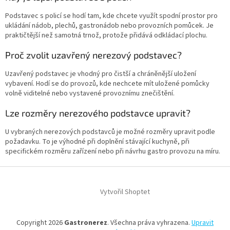
Podstavec s policí se hodí tam, kde chcete využít spodní prostor pro
ukládání nádob, plechů, gastronádob nebo provozních pomůcek. Je
praktičtější než samotná trnož, protože přidává odkládací plochu.
Proč zvolit uzavřený nerezový podstavec?
Uzavřený podstavec je vhodný pro čistší a chráněnější uložení
vybavení. Hodí se do provozů, kde nechcete mít uložené pomůcky
volně viditelné nebo vystavené provoznímu znečištění.
Lze rozměry nerezového podstavce upravit?
U vybraných nerezových podstavců je možné rozměry upravit podle
požadavku. To je výhodné při doplnění stávající kuchyně, při
specifickém rozměru zařízení nebo při návrhu gastro provozu na míru.
Z
á
Vytvořil Shoptet
p
a
t
Copyright 2026
Gastronerez
. Všechna práva vyhrazena.
Upravit
í