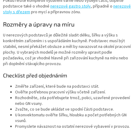
Pokud řešíte kompletní vybavení varné nebo výdejní části, doplňte
podstavce také o vhodné
nerezové gastro stoly
, případně o
nerezové
stoly s dřezem
pro mycí a přípravnou zónu.
Rozměry a úpravy na míru
U nerezových podstavců je důležité sladit délku, šířku a výšku s
konkrétním zařízením i s uspořádáním kuchyně. Podstavec musí být
stabilní, nesmí překážet obsluze a měl by navazovat na okolní pracovní
plochy. U vybraných modelů je možné rozměry upravit podle
požadavku, což je vhodné hlavně při zařizování kuchyně na míru nebo
při doplnění stávajícího provozu.
Checklist před objednáním
Změřte zařízení, které bude na podstavci stát.
Ověřte potřebnou pracovní výšku včetně zařízení.
Rozhodněte, zda potřebujete trnož, polici, uzavřené provedení
nebo GN vsuny.
Zvažte, co se bude ukládat ve spodní části podstavce.
U konvektomatu ověřte šířku, hloubku a počet potřebných GN
vsunů.
Promyslete návaznost na ostatní nerezové vybavení v provozu.