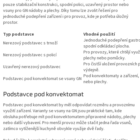
pouze stabilizační konstrukci, spodní polici, uzavřený prostor nebo
vsuny pro GN nádoby a plechy. Díky tomu lze zvolit řešení pro
jednoduché podepření zařízení i pro provoz, kde je potřeba úložný
prostor.
Typ podstavce
Vhodné použití
Jednoduché podepření gastro 
Nerezový podstavec s trnoží
spodní odkládací plocha.
Pro provozy, které chtějí vyu
Nerezový podstavec s policí
plechy nebo pomůcky.
Pro čistší uložení provozních
Uzavřený nerezový podstavec
výdejně.
Pod konvektomaty a zařízení,
Podstavec pod konvektomat se vsuny GN
nebo plechy.
Podstavce pod konvektomat
Podstavec pod konvektomat by měl odpovídat rozměru a provoznímu
využití zařízení. Varianty se vsuny na GN jsou praktické tam, kde
obsluha potřebuje mít pod konvektomatem připravené nádoby, plechy
nebo další vybavení. Pro menší provoz může stačit jedna řada vsunů,
zatímco vytíženější kuchyně obvykle využije dvě řady.