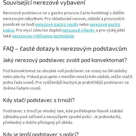
Související nerezové vybavení
Nerezové podstavce se v gastro provozu často kombinují s dalším
nerezovým nábytkem. Pro skladování surovin, nádobí a provozních
pomůcek se hodí
nerezové gastro regály
nebo
nerezové gastro
police
. Pro mycí zónu lze doplnit
nerezové výlevky
a pro výdej jídel
také
nerezovou vyhřívanou technologii
.
FAQ – časté dotazy k nerezovým podstavcům
Jaký nerezový podstavec zvolit pod konvektomat?
Pod konvektomat se obvykle volí podstavec se vsuny na GN nádoby
nebo plechy. Pokud pracujete s menším množstvím nádob, může stačit
jedna řada vsunů. Pro vytíženější kuchyni je praktičtější podstavec se
dvěma řadami vsunů.
Kdy stačí podstavec s trnoží?
Podstavec s trnoží je vhodný tam, kde potřebujete hlavně stabilní
základnu pod zařízení a nevyužijete spodní polici. Je jednoduchý,
přehledný a dobře přístupný při úklidu.
Kdy je lepší podstavec s policí?