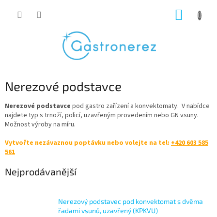
Přejít
NÁKUP
na
obsah
KOŠÍK
Nerezové podstavce
Nerezové podstavce
pod gastro zařízení a konvektomaty.
V nabídce
najdete
typ s trnoží, policí, uzavřeným provedením nebo GN vsuny.
Možnost výroby na míru.
Vytvořte nezávaznou poptávku nebo volejte na tel:
+420 603 585
561
Nejprodávanější
Nerezový podstavec pod konvektomat s dvěma
řadami vsunů, uzavřený (KPKVU)