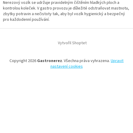
Nerezový vozík se udržuje pravidelným čištěním hladkých ploch a
kontrolou koleček. V gastro provozu je důležité odstraňovat mastnotu,
zbytky potravin a nečistoty tak, aby byl vozík hygienický a bezpečný
pro každodenní používání.
Z
á
Vytvořil Shoptet
p
a
t
Copyright 2026
Gastronerez
. Všechna práva vyhrazena.
Upravit
í
nastavení cookies