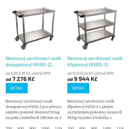
o
V
d
ý
u
p
k
i
t
s
ů
p
r
o
d
Nerezový servírovací vozík
Nerezový servírovací vozík
u
dvoupatrový (KVOS-2)
třípatrový (KVOS-3)
k
od 8 803,96 Kč včetně DPH
od 12 032,24 Kč včetně DPH
t
7 276 Kč
9 944 Kč
od
od
ů
DETAIL
DETAIL
Nerezový servírovací vozík
Nerezový servírovací vozík
dvoupatrový KVOS-2 pro převoz
třípatrový KVOS-3 s plnými
nádobí i pokrmů. Nosnost 50 kg
vyztuženými policemi, nosností
na polici, kolečka Ø 100 mm se 2
50 kg na polici a kolečky s
brzdami.
brzdou. Rozměry na výběr i na
700
800
900
1000
1100
míru.
700
1200
800
900
1000
1100