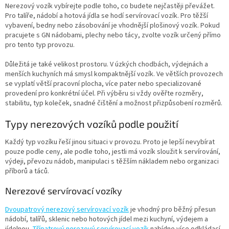
Nerezový vozík vybírejte podle toho, co budete nejčastěji převážet.
Pro talíře, nádobí a hotová jídla se hodí servírovací vozík. Pro těžší
vybavení, bedny nebo zásobování je vhodnější plošinový vozík. Pokud
pracujete s GN nádobami, plechy nebo tácy, zvolte vozík určený přímo
pro tento typ provozu.
Důležitá je také velikost prostoru. V úzkých chodbách, výdejnách a
menších kuchyních má smysl kompaktnější vozík. Ve větších provozech
se vyplatí větší pracovní plocha, více pater nebo specializované
provedení pro konkrétní účel. Při výběru si vždy ověřte rozměry,
stabilitu, typ koleček, snadné čištění a možnost přizpůsobení rozměrů.
Typy nerezových vozíků podle použití
Každý typ vozíku řeší jinou situaci v provozu. Proto je lepší nevybírat
pouze podle ceny, ale podle toho, jestli má vozík sloužit k servírování,
výdeji, převozu nádob, manipulaci s těžším nákladem nebo organizaci
příborů a táců.
Nerezové servírovací vozíky
Dvoupatrový nerezový servírovací vozík
je vhodný pro běžný přesun
nádobí, talířů, sklenic nebo hotových jídel mezi kuchyní, výdejem a