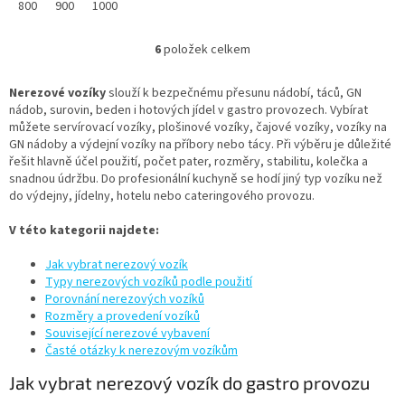
800
900
1000
6
položek celkem
O
v
l
Nerezové vozíky
slouží k bezpečnému přesunu nádobí, táců, GN
á
nádob, surovin, beden i hotových jídel v gastro provozech. Vybírat
d
můžete servírovací vozíky, plošinové vozíky, čajové vozíky, vozíky na
a
GN nádoby a výdejní vozíky na příbory nebo tácy. Při výběru je důležité
c
řešit hlavně účel použití, počet pater, rozměry, stabilitu, kolečka a
í
snadnou údržbu. Do profesionální kuchyně se hodí jiný typ vozíku než
p
do výdejny, jídelny, hotelu nebo cateringového provozu.
r
v
V této kategorii najdete:
k
y
Jak vybrat nerezový vozík
v
Typy nerezových vozíků podle použití
ý
Porovnání nerezových vozíků
p
Rozměry a provedení vozíků
i
Související nerezové vybavení
s
Časté otázky k nerezovým vozíkům
u
Jak vybrat nerezový vozík do gastro provozu