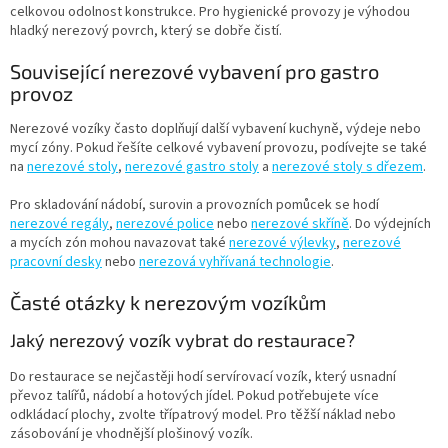
celkovou odolnost konstrukce. Pro hygienické provozy je výhodou
hladký nerezový povrch, který se dobře čistí.
Související nerezové vybavení pro gastro
provoz
Nerezové vozíky často doplňují další vybavení kuchyně, výdeje nebo
mycí zóny. Pokud řešíte celkové vybavení provozu, podívejte se také
na
nerezové stoly
,
nerezové gastro stoly
a
nerezové stoly s dřezem
.
Pro skladování nádobí, surovin a provozních pomůcek se hodí
nerezové regály
,
nerezové police
nebo
nerezové skříně
. Do výdejních
a mycích zón mohou navazovat také
nerezové výlevky
,
nerezové
pracovní desky
nebo
nerezová vyhřívaná technologie
.
Časté otázky k nerezovým vozíkům
Jaký nerezový vozík vybrat do restaurace?
Do restaurace se nejčastěji hodí servírovací vozík, který usnadní
převoz talířů, nádobí a hotových jídel. Pokud potřebujete více
odkládací plochy, zvolte třípatrový model. Pro těžší náklad nebo
zásobování je vhodnější plošinový vozík.