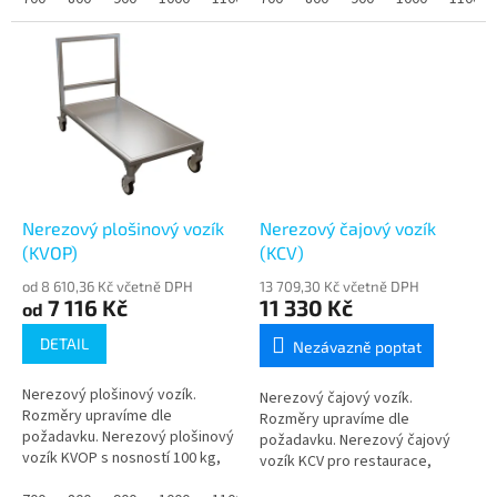
Nerezový plošinový vozík
Nerezový čajový vozík
(KVOP)
(KCV)
od 8 610,36 Kč včetně DPH
13 709,30 Kč včetně DPH
7 116 Kč
11 330 Kč
od
DETAIL
Nezávazně poptat
Nerezový plošinový vozík.
Nerezový čajový vozík.
Rozměry upravíme dle
Rozměry upravíme dle
požadavku. Nerezový plošinový
požadavku. Nerezový čajový
vozík KVOP s nosností 100 kg,
vozík KCV pro restaurace,
vyztuženou plošinou, madlem a
jídelny, hotely a gastro provozy.