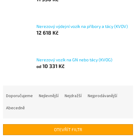
Nerezový výdejní vozík na příbory a tácy (KVOV)
12 618 Kč
Nerezový vozík na GN nebo tácy (KVOG)
10 331 Kč
od
Ř
a
Doporučujeme
Nejlevnější
Nejdražší
Nejprodávanější
z
e
Abecedně
n
í
p
OTEVŘÍT FILTR
r