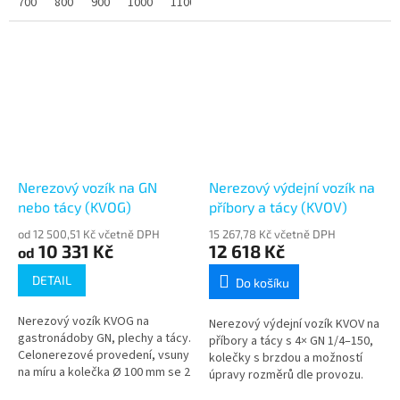
kolečky Ø 100 mm se 2
700
800
900
1000
1100
1200
Kolečka 100 mm, 2× brzda,
brzdami....
rozměry lze...
Nerezový vozík na GN
Nerezový výdejní vozík na
nebo tácy (KVOG)
příbory a tácy (KVOV)
od 12 500,51 Kč včetně DPH
15 267,78 Kč včetně DPH
10 331 Kč
12 618 Kč
od
DETAIL
Do košíku
Nerezový vozík KVOG na
Nerezový výdejní vozík KVOV na
gastronádoby GN, plechy a tácy.
příbory a tácy s 4× GN 1/4–150,
Celonerezové provedení, vsuny
kolečky s brzdou a možností
na míru a kolečka Ø 100 mm se 2
úpravy rozměrů dle provozu.
brzdami.