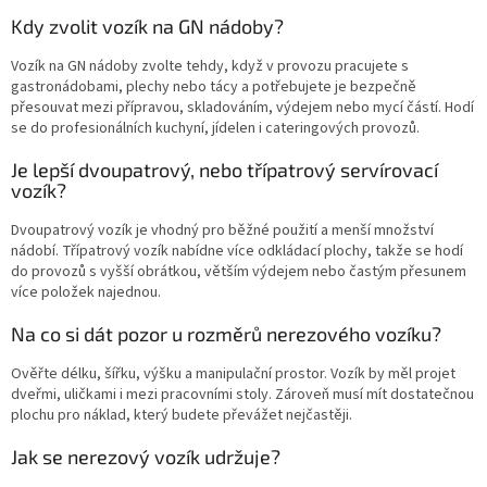
Kdy zvolit vozík na GN nádoby?
Vozík na GN nádoby zvolte tehdy, když v provozu pracujete s
gastronádobami, plechy nebo tácy a potřebujete je bezpečně
přesouvat mezi přípravou, skladováním, výdejem nebo mycí částí. Hodí
se do profesionálních kuchyní, jídelen i cateringových provozů.
Je lepší dvoupatrový, nebo třípatrový servírovací
vozík?
Dvoupatrový vozík je vhodný pro běžné použití a menší množství
nádobí. Třípatrový vozík nabídne více odkládací plochy, takže se hodí
do provozů s vyšší obrátkou, větším výdejem nebo častým přesunem
více položek najednou.
Na co si dát pozor u rozměrů nerezového vozíku?
Ověřte délku, šířku, výšku a manipulační prostor. Vozík by měl projet
dveřmi, uličkami i mezi pracovními stoly. Zároveň musí mít dostatečnou
plochu pro náklad, který budete převážet nejčastěji.
Jak se nerezový vozík udržuje?