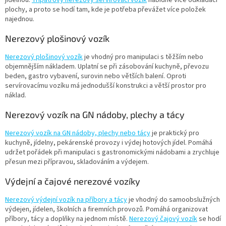
jídelnou.
Třípatrový nerezový servírovací vozík
nabídne více odkládací
plochy, a proto se hodí tam, kde je potřeba převážet více položek
najednou.
Nerezový plošinový vozík
Nerezový plošinový vozík
je vhodný pro manipulaci s těžším nebo
objemnějším nákladem. Uplatní se při zásobování kuchyně, převozu
beden, gastro vybavení, surovin nebo větších balení. Oproti
servírovacímu vozíku má jednodušší konstrukci a větší prostor pro
náklad.
Nerezový vozík na GN nádoby, plechy a tácy
Nerezový vozík na GN nádoby, plechy nebo tácy
je praktický pro
kuchyně, jídelny, pekárenské provozy i výdej hotových jídel. Pomáhá
udržet pořádek při manipulaci s gastronomickými nádobami a zrychluje
přesun mezi přípravou, skladováním a výdejem.
Výdejní a čajové nerezové vozíky
Nerezový výdejní vozík na příbory a tácy
je vhodný do samoobslužných
výdejen, jídelen, školních a firemních provozů. Pomáhá organizovat
příbory, tácy a doplňky na jednom místě.
Nerezový čajový vozík
se hodí