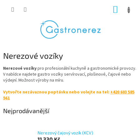
Přejít
NÁKUP
na
obsah
KOŠÍK
Nerezové vozíky
Nerezové vozíky
pro profesionální kuchyně a gastronomické provozy.
V nabídce najdete gastro vozíky
servírovací, plošinové, čajové nebo
výdejní.
Možnost výroby na míru.
Vytvořte nezávaznou poptávku nebo volejte na tel:
+420 603 585
561
Nejprodávanější
Nerezový čajový vozík (KCV)
11 330 Kč