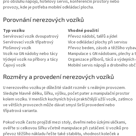
pro obsluhu nápojů, hotelový servis, konferenční prostory nebo
provozy, kde je potřeba mobilní odkládací plocha.
Porovnání nerezových vozíků
Typ vozíku
Vhodné použití
Servírovací vozík dvoupatrový
Převoz nádobí, talířů a jídel
Servírovací vozík třípatrový
Více odkládací plochy při servisu
Plošinový vozík
Převoz beden, zásob a těžšího vyba
Vozík na GN nádoby nebo tácy
Manipulace s GN nádobami, plechy a 
Výdejní vozík na příbory a tácy
Organizace příborů, táců a výdejních
Čajový vozík
Mobilní servis nápojů a drobného obč
Rozměry a provedení nerezových vozíků
U nerezového vozíku je důležité sladit rozměr s reálným provozem.
Sledujte hlavně délku, šířku, výšku, počet pater a manipulační prostor
kolem vozíku. V menších kuchyních bývá praktičtější užší vozík, zatímco
ve větších provozech může dávat smysl širší provedení nebo
třípatrová varianta.
Pokud vozík často projíždí mezi stoly, dveřmi nebo úzkými uličkami,
ověřte si celkovou šířku včetně manipulace při zatáčení. U vozíků pro
převoz těžšího nákladu řešte také stabilitu, vhodnost koleček a