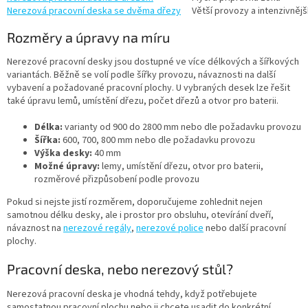
Nerezová pracovní deska se dvěma dřezy
Větší provozy a intenzivnějš
Rozměry a úpravy na míru
Nerezové pracovní desky jsou dostupné ve více délkových a šířkových
variantách. Běžně se volí podle šířky provozu, návaznosti na další
vybavení a požadované pracovní plochy. U vybraných desek lze řešit
také úpravu lemů, umístění dřezu, počet dřezů a otvor pro baterii.
Délka:
varianty od 900 do 2800 mm nebo dle požadavku provozu
Šířka:
600, 700, 800 mm nebo dle požadavku provozu
Výška desky:
40 mm
Možné úpravy:
lemy, umístění dřezu, otvor pro baterii,
rozměrové přizpůsobení podle provozu
Pokud si nejste jistí rozměrem, doporučujeme zohlednit nejen
samotnou délku desky, ale i prostor pro obsluhu, otevírání dveří,
návaznost na
nerezové regály
,
nerezové police
nebo další pracovní
plochy.
Pracovní deska, nebo nerezový stůl?
Nerezová pracovní deska je vhodná tehdy, když potřebujete
samostatnou pracovní plochu nebo ji chcete usadit do konkrétní