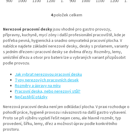
deska s dřezem KPDD pro
900
1000
1100
1200
1300
deska se dvěma dřezy KPDDV
900
1400
1000
1500
1100
1600
1200
1700
1300
gastro provozy. Volba...
pro profesionální...
4
položek celkem
O
v
l
Nerezové pracovní desky
jsou vhodné pro gastro provozy,
á
přípravny, kuchyně, mycí zóny i další profesionální pracoviště, kde je
d
potřeba pevná, hygienická a snadno omyvatelná pracovní plocha. V
a
nabídce najdete základní nerezové desky, desky s prolamem, varianty
c
s jedním dřezem i pracovní desky se dvěma dřezy. Rozměry, lemy,
í
umístění dřezu a otvor pro baterii lze u vybraných variant přizpůsobit
p
podle provozu.
r
v
Jak vybrat nerezovou pracovní desku
k
Typy nerezových pracovních desek
y
Rozměry a úpravy na míru
v
Pracovní deska, nebo nerezový stůl?
ý
Nejčastější otázky
p
Nerezová pracovní deska není jen odkládací plocha. V praxi rozhoduje o
i
pohodlí práce, hygieně provozu i návaznosti na další gastro vybavení.
s
Proto se při výběru vyplatí řešit nejen cenu, ale hlavně rozměr, typ
u
provedení, šířku, lemy, dřez a možnost úprav podle konkrétního
prostoru.