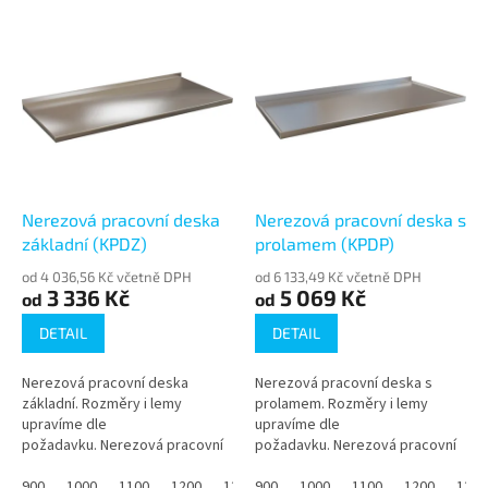
o
V
d
ý
u
p
k
i
t
s
ů
p
r
o
d
Nerezová pracovní deska
Nerezová pracovní deska s
u
základní (KPDZ)
prolamem (KPDP)
k
od 4 036,56 Kč včetně DPH
od 6 133,49 Kč včetně DPH
t
3 336 Kč
5 069 Kč
od
od
ů
DETAIL
DETAIL
Nerezová pracovní deska
Nerezová pracovní deska s
základní. Rozměry i lemy
prolamem. Rozměry i lemy
upravíme dle
upravíme dle
požadavku. Nerezová pracovní
požadavku. Nerezová pracovní
deska KPDZ pro gastronomii:
deska s prolamem KPDP pro
pevná deska tl. 40 mm z nerezu
900
1000
1100
1200
1300
gastronomii. Tloušťka 40 mm,
900
1400
1000
1500
1100
1600
1200
1700
1300