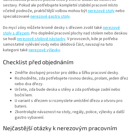
sestavy. Pokud ale potřebujete kompletní stabilní pracovní místo
včetně podnože, praktičtější volbou mohou být
nerezové stoly
nebo
specializované
nerezové gastro stoly
.
Do mycí zóny můžete kromě desky s dřezem zvolit také
nerezové
stoly s dřezem
. Pro doplnění pracovní plochy nad stolem nebo deskou
se hodí
nerezové stolové nástavby
. V provozech, kde je potřeba
samostatné vylévání vody nebo úklidová část, navazují na tuto
kategorii také
nerezové výlevky
.
Checklist před objednáním
Změřte dostupný prostor pro délku a šířku pracovní desky.
Rozhodněte, zda potřebujete rovnou desku, prolam, jeden dřez
nebo dva dřezy.
Určete, zda bude deska u stěny a zda potřebuje zadní nebo
boční lem.
U variant s dřezem si rozmyslete umístění dřezu a otvoru pro
baterii.
Zkontrolujte návaznost na stoly, regály, police, výlevky a další
gastro vybavení.
Nejčastější otázky k nerezovým pracovním