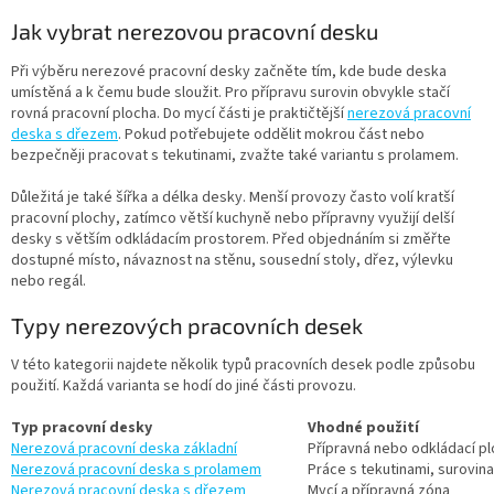
Jak vybrat nerezovou pracovní desku
Při výběru nerezové pracovní desky začněte tím, kde bude deska
umístěná a k čemu bude sloužit. Pro přípravu surovin obvykle stačí
rovná pracovní plocha. Do mycí části je praktičtější
nerezová pracovní
deska s dřezem
. Pokud potřebujete oddělit mokrou část nebo
bezpečněji pracovat s tekutinami, zvažte také variantu s prolamem.
Důležitá je také šířka a délka desky. Menší provozy často volí kratší
pracovní plochy, zatímco větší kuchyně nebo přípravny využijí delší
desky s větším odkládacím prostorem. Před objednáním si změřte
dostupné místo, návaznost na stěnu, sousední stoly, dřez, výlevku
nebo regál.
Typy nerezových pracovních desek
V této kategorii najdete několik typů pracovních desek podle způsobu
použití. Každá varianta se hodí do jiné části provozu.
Typ pracovní desky
Vhodné použití
Nerezová pracovní deska základní
Přípravná nebo odkládací p
Nerezová pracovní deska s prolamem
Práce s tekutinami, surovi
Nerezová pracovní deska s dřezem
Mycí a přípravná zóna