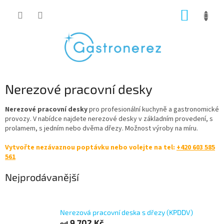
Přejít
NÁKUP
na
obsah
KOŠÍK
Nerezové pracovní desky
Nerezové pracovní desky
pro profesionální kuchyně a gastronomické
provozy. V nabídce najdete nerezové desky v základním provedení, s
prolamem, s jedním nebo dvěma dřezy.
Možnost výroby na míru.
Vytvořte nezávaznou poptávku nebo volejte na tel:
+420 603 585
561
Nejprodávanější
Nerezová pracovní deska s dřezy (KPDDV)
9 702 Kč
od