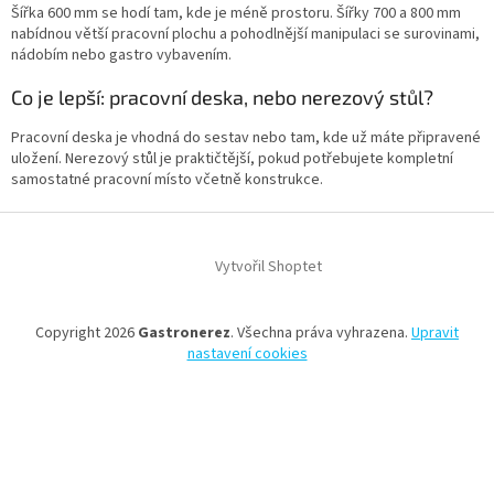
Šířka 600 mm se hodí tam, kde je méně prostoru. Šířky 700 a 800 mm
nabídnou větší pracovní plochu a pohodlnější manipulaci se surovinami,
nádobím nebo gastro vybavením.
Co je lepší: pracovní deska, nebo nerezový stůl?
Pracovní deska je vhodná do sestav nebo tam, kde už máte připravené
uložení. Nerezový stůl je praktičtější, pokud potřebujete kompletní
samostatné pracovní místo včetně konstrukce.
Z
á
Vytvořil Shoptet
p
a
t
Copyright 2026
Gastronerez
. Všechna práva vyhrazena.
Upravit
í
nastavení cookies