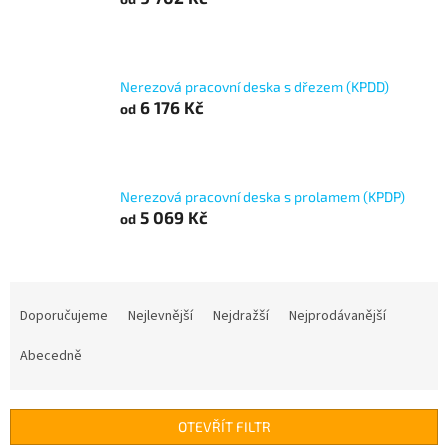
Nerezová pracovní deska s dřezem (KPDD)
6 176 Kč
od
Nerezová pracovní deska s prolamem (KPDP)
5 069 Kč
od
Ř
a
Doporučujeme
Nejlevnější
Nejdražší
Nejprodávanější
z
e
Abecedně
n
í
p
OTEVŘÍT FILTR
r