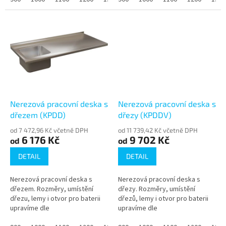
s podkladem. Rozměry,...
nerezový plech 1,2 mm,...
Nerezová pracovní deska s
Nerezová pracovní deska s
dřezem (KPDD)
dřezy (KPDDV)
od 7 472,96 Kč včetně DPH
od 11 739,42 Kč včetně DPH
6 176 Kč
9 702 Kč
od
od
DETAIL
DETAIL
Nerezová pracovní deska s
Nerezová pracovní deska s
dřezem. Rozměry, umístění
dřezy. Rozměry, umístění
dřezu, lemy i otvor pro baterii
dřezů, lemy i otvor pro baterii
upravíme dle
upravíme dle
požadavku. Nerezová pracovní
požadavku. Nerezová pracovní