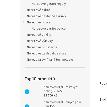
n
Nerezové gastro regály
e
Nerezové skříně
l
Nerezové nástěnné skříňky
Nerezové police
Nerezové gastro police
Nerezové vozíky
Nerezové výlevky
Nerezové podstavce
Nerezové gastro digestoře
Nerezová vyhřívaná technologie
Top 10 produktů
Popi
Nerezový regál 5 roštových
polic (KRGR-5)
15 700 Kč
Det
Nerezový regál 5 plných polic
(KRGP-5)