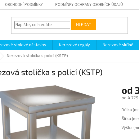
OBCHODNÍ PODMÍNKY
PODMÍNKY OCHRANY OSOBNÍCH ÚDAJŮ
HLEDAT
rezové stolové nástavby
Nerezové regály
Nerezové skříně
Nerezová stolička s policí (KSTP)
zová stolička s policí (KSTP)
od
od
4 729
Měrná
Délka (m
cena:
Šířka (m
Výška (m