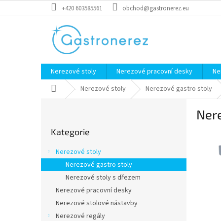
Přejít
+420 603585561
obchod@gastronerez.eu
na
obsah
Nerezové stoly
Nerezové pracovní desky
Ne
Domů
Nerezové stoly
Nerezové gastro stoly
P
Nere
o
Přeskočit
s
Kategorie
kategorie
t
r
Nerezové stoly
a
Nerezové gastro stoly
n
Nerezové stoly s dřezem
n
í
Nerezové pracovní desky
p
Nerezové stolové nástavby
a
Nerezové regály