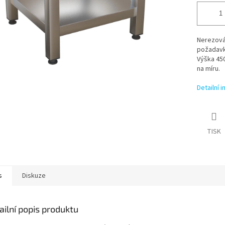
Nerezová 
požadavku
Výška 45
na míru.
Detailní 
TISK
s
Diskuze
ailní popis produktu