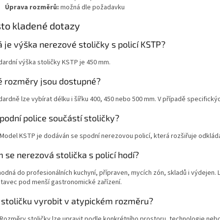
Úprava rozměrů:
možná dle požadavku
to kladené dotazy
á je výška nerezové stoličky s policí KSTP?
dardní výška stoličky KSTP je 450 mm.
é rozměry jsou dostupné?
dardně lze vybírat délku i šířku 400, 450 nebo 500 mm. V případě specifick
spodní police součástí stoličky?
 Model KSTP je dodáván se spodní nerezovou policí, která rozšiřuje odkláda
 se nerezová stolička s policí hodí?
hodná do profesionálních kuchyní, přípraven, mycích zón, skladů i výdejen. 
tavec pod menší gastronomické zařízení.
 stoličku vyrobit v atypickém rozměru?
 Rozměry stoličky lze upravit podle konkrétního prostoru, technologie neb