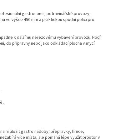
ofesionální gastronomii, potravinářské provozy,
ochu ve výšce 450 mm a praktickou spodní polici pro
zapadne k dalšímu nerezovému vybavení provozu. Hodí
í, do přípravny nebo jako odkládací plocha v mycí
,
ě,
na ni uložit gastro nádoby, přepravky, hrnce,
nezabírá více místa, ale pomáhá lépe využít prostor v