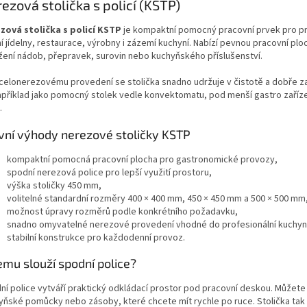
ezová stolička s policí (KSTP)
zová stolička s policí KSTP
je kompaktní pomocný pracovní prvek pro pr
í jídelny, restaurace, výrobny i zázemí kuchyní. Nabízí pevnou pracovní pl
žení nádob, přepravek, surovin nebo kuchyňského příslušenství.
 celonerezovému provedení se stolička snadno udržuje v čistotě a dobře 
apříklad jako pomocný stolek vedle konvektomatu, pod menší gastro zařízen
.
vní výhody nerezové stoličky KSTP
kompaktní pomocná pracovní plocha pro gastronomické provozy,
spodní nerezová police pro lepší využití prostoru,
výška stoličky 450 mm,
volitelné standardní rozměry 400 × 400 mm, 450 × 450 mm a 500 × 500 mm
možnost úpravy rozměrů podle konkrétního požadavku,
snadno omyvatelné nerezové provedení vhodné do profesionální kuchyn
stabilní konstrukce pro každodenní provoz.
emu slouží spodní police?
ní police vytváří praktický odkládací prostor pod pracovní deskou. Můžete 
yňské pomůcky nebo zásoby, které chcete mít rychle po ruce. Stolička tak 