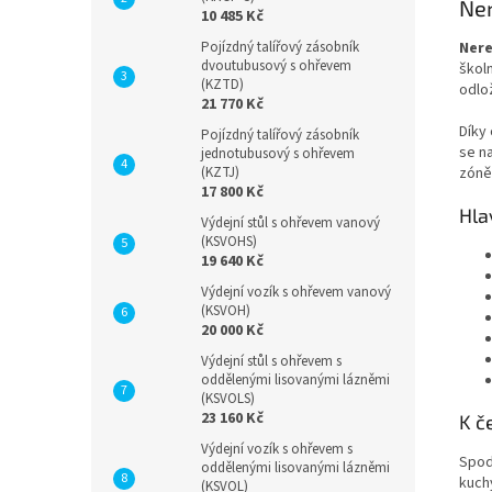
Ner
10 485 Kč
Nere
Pojízdný talířový zásobník
dvoutubusový s ohřevem
školn
(KZTD)
odlo
21 770 Kč
Díky
Pojízdný talířový zásobník
se n
jednotubusový s ohřevem
zóně
(KZTJ)
17 800 Kč
Hla
Výdejní stůl s ohřevem vanový
(KSVOHS)
19 640 Kč
Výdejní vozík s ohřevem vanový
(KSVOH)
20 000 Kč
Výdejní stůl s ohřevem s
oddělenými lisovanými lázněmi
(KSVOLS)
23 160 Kč
K č
Výdejní vozík s ohřevem s
Spod
oddělenými lisovanými lázněmi
kuch
(KSVOL)