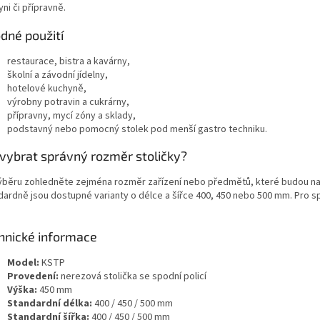
ni či přípravně.
dné použití
restaurace, bistra a kavárny,
školní a závodní jídelny,
hotelové kuchyně,
výrobny potravin a cukrárny,
přípravny, mycí zóny a sklady,
podstavný nebo pomocný stolek pod menší gastro techniku.
 vybrat správný rozměr stoličky?
výběru zohledněte zejména rozměr zařízení nebo předmětů, které budou na 
dardně jsou dostupné varianty o délce a šířce 400, 450 nebo 500 mm. Pro s
hnické informace
Model:
KSTP
Provedení:
nerezová stolička se spodní policí
Výška:
450 mm
Standardní délka:
400 / 450 / 500 mm
Standardní šířka:
400 / 450 / 500 mm