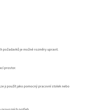
ých požadavků je možné rozměry upravit.
cí prostor.
Lze ji použít jako pomocný pracovní stolek nebo
o provozních potřeb.