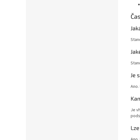
Čas
Jak
Stan
Jak
Stan
Je 
Ano.
Kam
Je v
pods
Lze
Ano.