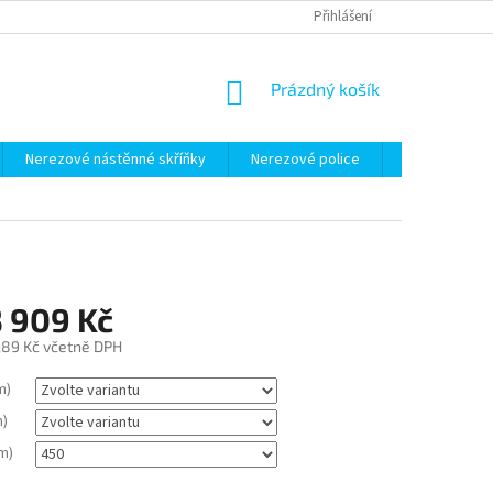
Přihlášení
NÁKUPNÍ
Prázdný košík
KOŠÍK
Nerezové nástěnné skříňky
Nerezové police
Nerezové vo
3 909 Kč
,89 Kč
včetně DPH
m)
m)
m)