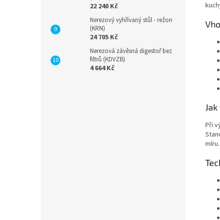
kuchy
22 240 Kč
Nerezový vyhřívaný stůl - režon
Vho
(KRN)
24 705 Kč
Nerezová závěsná digestoř bez
filtrů (KDVZB)
4 664 Kč
Jak
Při 
Stan
míru.
Tec