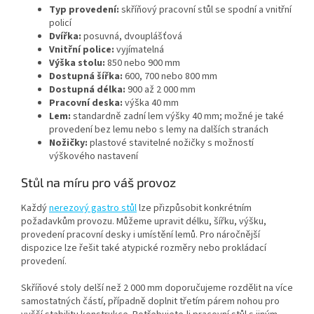
Typ provedení:
skříňový pracovní stůl se spodní a vnitřní
policí
Dvířka:
posuvná, dvouplášťová
Vnitřní police:
vyjímatelná
Výška stolu:
850 nebo 900 mm
Dostupná šířka:
600, 700 nebo 800 mm
Dostupná délka:
900 až 2 000 mm
Pracovní deska:
výška 40 mm
Lem:
standardně zadní lem výšky 40 mm; možné je také
provedení bez lemu nebo s lemy na dalších stranách
Nožičky:
plastové stavitelné nožičky s možností
výškového nastavení
Stůl na míru pro váš provoz
Každý
nerezový gastro stůl
lze přizpůsobit konkrétním
požadavkům provozu. Můžeme upravit délku, šířku, výšku,
provedení pracovní desky i umístění lemů. Pro náročnější
dispozice lze řešit také atypické rozměry nebo prokládací
provedení.
Skříňové stoly delší než 2 000 mm doporučujeme rozdělit na více
samostatných částí, případně doplnit třetím párem nohou pro