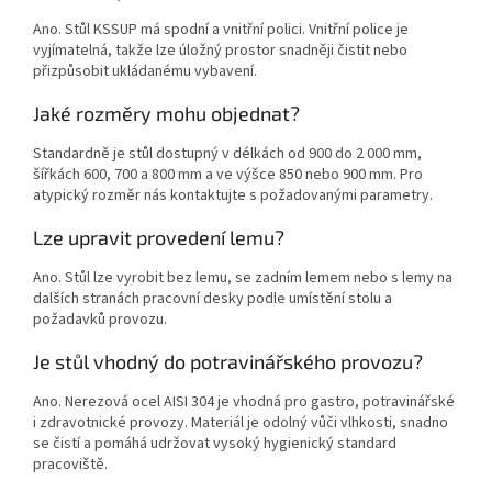
Ano. Stůl KSSUP má spodní a vnitřní polici. Vnitřní police je
vyjímatelná, takže lze úložný prostor snadněji čistit nebo
přizpůsobit ukládanému vybavení.
Jaké rozměry mohu objednat?
Standardně je stůl dostupný v délkách od 900 do 2 000 mm,
šířkách 600, 700 a 800 mm a ve výšce 850 nebo 900 mm. Pro
atypický rozměr nás kontaktujte s požadovanými parametry.
Lze upravit provedení lemu?
Ano. Stůl lze vyrobit bez lemu, se zadním lemem nebo s lemy na
dalších stranách pracovní desky podle umístění stolu a
požadavků provozu.
Je stůl vhodný do potravinářského provozu?
Ano. Nerezová ocel AISI 304 je vhodná pro gastro, potravinářské
i zdravotnické provozy. Materiál je odolný vůči vlhkosti, snadno
se čistí a pomáhá udržovat vysoký hygienický standard
pracoviště.