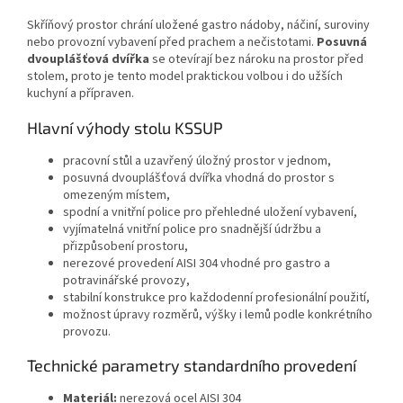
Skříňový prostor chrání uložené gastro nádoby, náčiní, suroviny
nebo provozní vybavení před prachem a nečistotami.
Posuvná
dvouplášťová dvířka
se otevírají bez nároku na prostor před
stolem, proto je tento model praktickou volbou i do užších
kuchyní a přípraven.
Hlavní výhody stolu KSSUP
pracovní stůl a uzavřený úložný prostor v jednom,
posuvná dvouplášťová dvířka vhodná do prostor s
omezeným místem,
spodní a vnitřní police pro přehledné uložení vybavení,
vyjímatelná vnitřní police pro snadnější údržbu a
přizpůsobení prostoru,
nerezové provedení AISI 304 vhodné pro gastro a
potravinářské provozy,
stabilní konstrukce pro každodenní profesionální použití,
možnost úpravy rozměrů, výšky i lemů podle konkrétního
provozu.
Technické parametry standardního provedení
Materiál:
nerezová ocel AISI 304