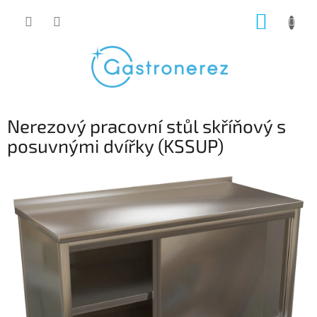
Přejít
NÁKUP
na
obsah
KOŠÍK
Nerezový pracovní stůl skříňový s
posuvnými dvířky (KSSUP)