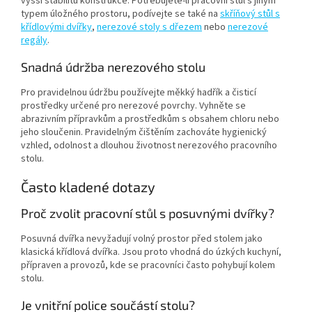
vyšší stabilitu konstrukce. Potřebujete-li pracovní stůl s jiným
typem úložného prostoru, podívejte se také na
skříňový stůl s
křídlovými dvířky
,
nerezové stoly s dřezem
nebo
nerezové
regály
.
Snadná údržba nerezového stolu
Pro pravidelnou údržbu používejte měkký hadřík a čisticí
prostředky určené pro nerezové povrchy. Vyhněte se
abrazivním přípravkům a prostředkům s obsahem chloru nebo
jeho sloučenin. Pravidelným čištěním zachováte hygienický
vzhled, odolnost a dlouhou životnost nerezového pracovního
stolu.
Často kladené dotazy
Proč zvolit pracovní stůl s posuvnými dvířky?
Posuvná dvířka nevyžadují volný prostor před stolem jako
klasická křídlová dvířka. Jsou proto vhodná do úzkých kuchyní,
přípraven a provozů, kde se pracovníci často pohybují kolem
stolu.
Je vnitřní police součástí stolu?