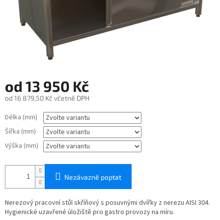
od
13 950 Kč
od
16 879,50 Kč
včetně DPH
Měrná
Délka (mm)
cena:
Šířka (mm)
Výška (mm)
Nezávazně poptat
Nerezový pracovní stůl skříňový s posuvnými dvířky z nerezu AISI 304.
Hygienické uzavřené úložiště pro gastro provozy na míru.