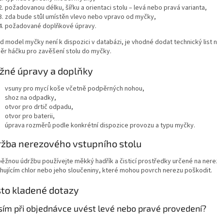
požadovanou délku, šířku a orientaci stolu – levá nebo pravá varianta,
zda bude stůl umístěn vlevo nebo vpravo od myčky,
požadované doplňkové úpravy.
d model myčky není k dispozici v databázi, je vhodné dodat technický list 
ěr háčku pro zavěšení stolu do myčky.
žné úpravy a doplňky
vsuny pro mycí koše včetně podpěrných nohou,
shoz na odpadky,
otvor pro drtič odpadu,
otvor pro baterii,
úprava rozměrů podle konkrétní dispozice provozu a typu myčky.
žba nerezového vstupního stolu
běžnou údržbu používejte měkký hadřík a čisticí prostředky určené na ner
hujícím chlor nebo jeho sloučeniny, které mohou povrch nerezu poškodit.
to kladené dotazy
ím při objednávce uvést levé nebo pravé provedení?