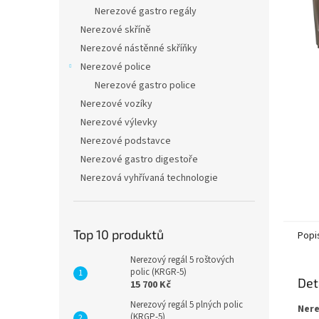
n
Nerezové gastro regály
e
Nerezové skříně
l
Nerezové nástěnné skříňky
Nerezové police
Nerezové gastro police
Nerezové vozíky
Nerezové výlevky
Nerezové podstavce
Nerezové gastro digestoře
Nerezová vyhřívaná technologie
Top 10 produktů
Popi
Nerezový regál 5 roštových
polic (KRGR-5)
Det
15 700 Kč
Nerezový regál 5 plných polic
Nere
(KRGP-5)