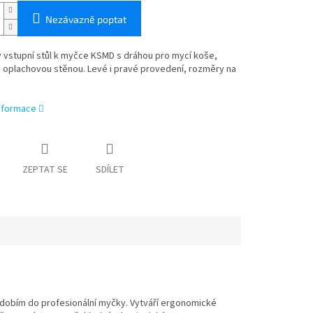
Nezávazně poptat
 vstupní stůl k myčce KSMD s dráhou pro mycí koše,
 oplachovou stěnou. Levé i pravé provedení, rozměry na
informace
ZEPTAT SE
SDÍLET
nádobím do profesionální myčky. Vytváří ergonomické