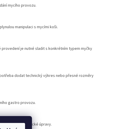
ádání mycího provozu.
lynulou manipulaci s mycími koši.
é provedení je nutné sladit s konkrétním typem myčky
je potřeba dodat technický výkres nebo přesné rozměry
ního gastro provozu.
du nebo další praktické úpravy.