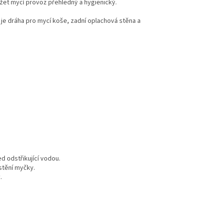
žet mycí provoz přehledný a hygienický.
 je dráha pro mycí koše, zadní oplachová stěna a
d odstřikující vodou.
stění myčky.
.