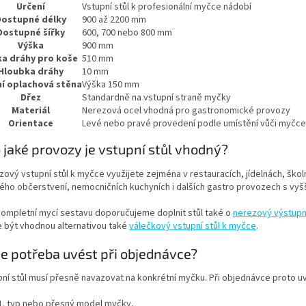
Určení
Vstupní stůl k profesionální myčce nádobí
Dostupné délky
900 až 2200 mm
Dostupné šířky
600, 700 nebo 800 mm
Výška
900 mm
ka dráhy pro koše
510 mm
Hloubka dráhy
10 mm
í oplachová stěna
Výška 150 mm
Dřez
Standardně na vstupní straně myčky
Materiál
Nerezová ocel vhodná pro gastronomické provozy
Orientace
Levé nebo pravé provedení podle umístění vůči myčce
 jaké provozy je vstupní stůl vhodný?
zový vstupní stůl k myčce využijete zejména v restauracích, jídelnách, ško
lého občerstvení, nemocničních kuchyních i dalších gastro provozech s vy
kompletní mycí sestavu doporučujeme doplnit stůl také o
nerezový výstupn
 být vhodnou alternativou také
válečkový vstupní stůl k myčce
.
je potřeba uvést při objednávce?
pní stůl musí přesně navazovat na konkrétní myčku. Při objednávce proto u
typ nebo přesný model myčky,