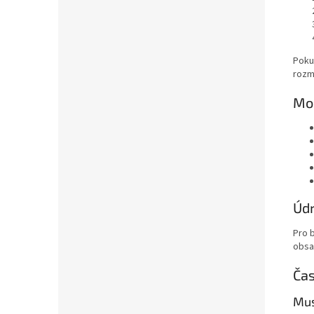
Poku
rozm
Mo
Údr
Pro 
obsa
Čas
Mus