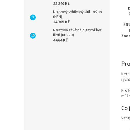
22 240 Kč
Nerezový vyhřívaný stůl - režon
(KRN)
24 705 Kč
Šíř
Nerezová závěsná digestoř bez
filtrů (KDVZB)
Zadn
4 664 Kč
Pro
Nere
rych
Pro 
může
Co 
Vstu