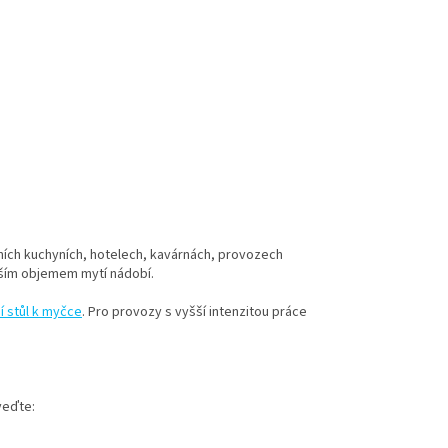
lních kuchyních, hotelech, kavárnách, provozech
šším objemem mytí nádobí.
í stůl k myčce
. Pro provozy s vyšší intenzitou práce
veďte: