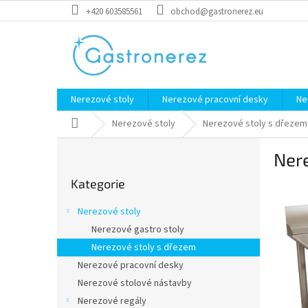
Přejít
+420 603585561
obchod@gastronerez.eu
na
obsah
Nerezové stoly
Nerezové pracovní desky
Ne
Domů
Nerezové stoly
Nerezové stoly s dřezem
P
Nere
o
Přeskočit
s
Kategorie
kategorie
t
r
Nerezové stoly
a
Nerezové gastro stoly
n
Nerezové stoly s dřezem
n
í
Nerezové pracovní desky
p
Nerezové stolové nástavby
a
Nerezové regály