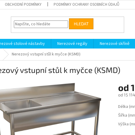
OBCHODNÍ PODMÍNKY
PODMÍNKY OCHRANY OSOBNÍCH ÚDAJŮ
HLEDAT
rezové stolové nástavby
Nerezové regály
Nerezové skříně
Nerezový vstupní stůl k myčce (KSMD)
zový vstupní stůl k myčce (KSMD)
od
1
od
15 114
Měrná
Délka (m
cena:
Šířka (m
Výška (m