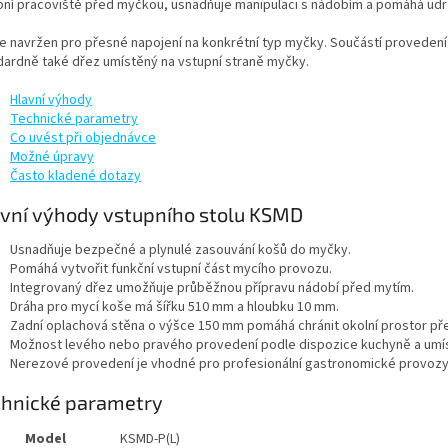
pní pracoviště před myčkou, usnadňuje manipulaci s nádobím a pomáhá udr
 je navržen pro přesné napojení na konkrétní typ myčky. Součástí provedení
dardně také dřez umístěný na vstupní straně myčky.
Hlavní výhody
Technické parametry
Co uvést při objednávce
Možné úpravy
Často kladené dotazy
vní výhody vstupního stolu KSMD
Usnadňuje bezpečné a plynulé zasouvání košů do myčky.
Pomáhá vytvořit funkční vstupní část mycího provozu.
Integrovaný dřez umožňuje průběžnou přípravu nádobí před mytím.
Dráha pro mycí koše má šířku 510 mm a hloubku 10 mm.
Zadní oplachová stěna o výšce 150 mm pomáhá chránit okolní prostor pře
Možnost levého nebo pravého provedení podle dispozice kuchyně a umí
Nerezové provedení je vhodné pro profesionální gastronomické provozy
chnické parametry
Model
KSMD-P(L)