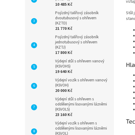
vstu
10 485 Kč
Stůl
Pojízdný talířový zásobník
dvoutubusový s ohřevem
stan
(KZTD)
21 770 Kč
Pojízdný talířový zásobník
jednotubusový s ohřevem
(KZTJ)
17 800 Kč
Výdejní stůl s ohřevem vanový
Hla
(KSVOHS)
19 640 Kč
Výdejní vozík s ohřevem vanový
(KSVOH)
20 000 Kč
Výdejní stůl s ohřevem s
oddělenými lisovanými lázněmi
(KSVOLS)
23 160 Kč
Te
Výdejní vozík s ohřevem s
oddělenými lisovanými lázněmi
(KSVOL)