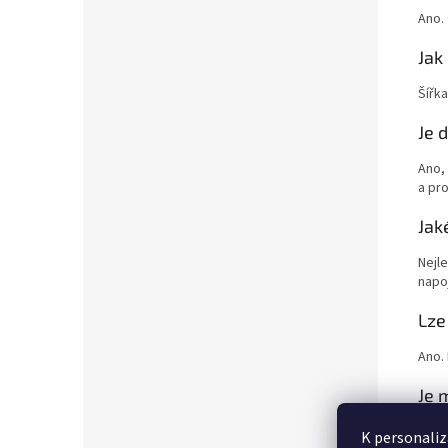
Ano.
Jak
Šířk
Je 
Ano,
a pr
Jak
Nejl
napo
Lze
Ano.
Je 
Ano, 
K personaliz