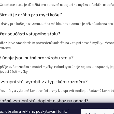
 Orientace stolu je důležitá pro správné napojení na myčku a funkční uspoř
 široká je dráha pro mycí koše?
a dráhy pro koše je 510 mm. Dráha má hloubku 10 mm a je přizpůsobena pro p
dřez součástí vstupního stolu?
 dřez je ve standardním provedení umístěn na vstupní straně myčky. Přesn
ovozem.
é údaje jsou nutné pro výrobu stolu?
epší je uvést značku a model myčky. Pokud tyto údaje nejsou k dispozici, 
jovací části myčky.
 vstupní stůl vyrobit v atypickém rozměru?
 Rozměry a vybrané konstrukční prvky lze upravit podle požadavků konkrét
možné vstupní stůl doplnit o shoz na odpad?
stůl lze na přání doplnit například o shoz na odpadky, otvor pro drtič odpa
aci obsahu a reklam, poskytování funkcí