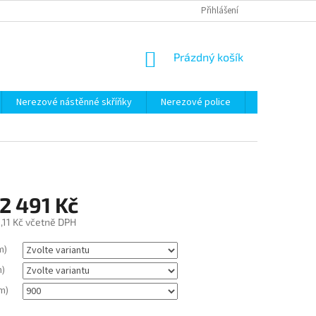
Přihlášení
NÁKUPNÍ
Prázdný košík
KOŠÍK
Nerezové nástěnné skříňky
Nerezové police
Nerezové vo
2 491 Kč
,11 Kč
včetně DPH
m)
m)
m)